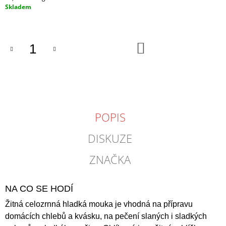
cena:
Skladem
J
E
M
E
DO
KOŠÍKU
PŠENIČNÁ
POLOHRUBÁ
MOUKA
1
KG
24,90
POPIS
Kč
DISKUZE
ZNAČKA
NA CO SE HODÍ
Žitná celozrnná hladká mouka je vhodná na přípravu
domácích chlebů a kvásku, na pečení slaných i sladkých