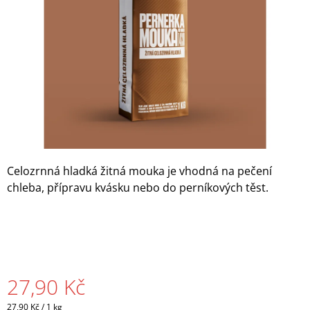
A
J
Í
T
?
HLEDAT
Celozrnná hladká žitná mouka je vhodná na pečení
chleba, přípravu kvásku nebo do perníkových těst.
D
O
P
O
R
27,90 Kč
U
Č
Měrná
U
27,90 Kč / 1 kg