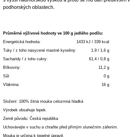
podhorských oblastech.
Průměrné výživové hodnoty ve 100 g jedlého podílu:
Energetická hodnota:
1433 kJ / 339 kcal
Tuky / z toho nasycené mastné kyseliny:
1,9 / 1,6 g
Sacharidy / z toho cukry:
61,4 / 0,8 g
Bílkoviny:
11,2 g
Sůl:
0 g
Vláknina:
16 g
Složení: 100% žitná mouka celozrnná hladká
Výrobek obsahuje lepek.
Země původu: Česká republika
Uchovávejte v suchu a chraňte před přímým slunečním zářením.
Mouka je určena k tepelné úpravě.