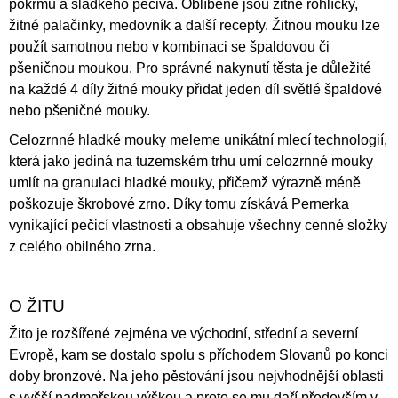
pokrmů a sladkého pečiva. Oblíbené jsou žitné rohlíčky,
žitné palačinky, medovník a další recepty. Žitnou mouku lze
použít samotnou nebo v kombinaci se špaldovou či
pšeničnou moukou. Pro správné nakynutí těsta je důležité
na každé 4 díly žitné mouky přidat jeden díl světlé špaldové
nebo pšeničné mouky.
Celozrnné hladké mouky meleme unikátní mlecí technologií,
která jako jediná na tuzemském trhu umí celozrnné mouky
umlít na granulaci hladké mouky, přičemž výrazně méně
poškozuje škrobové zrno. Díky tomu získává Pernerka
vynikající pečicí vlastnosti a obsahuje všechny cenné složky
z celého obilného zrna.
O ŽITU
Žito je rozšířené zejména ve východní, střední a severní
Evropě, kam se dostalo spolu s příchodem Slovanů po konci
doby bronzové. Na jeho pěstování jsou nejvhodnější oblasti
s vyšší nadmořskou výškou a proto se mu daří především v