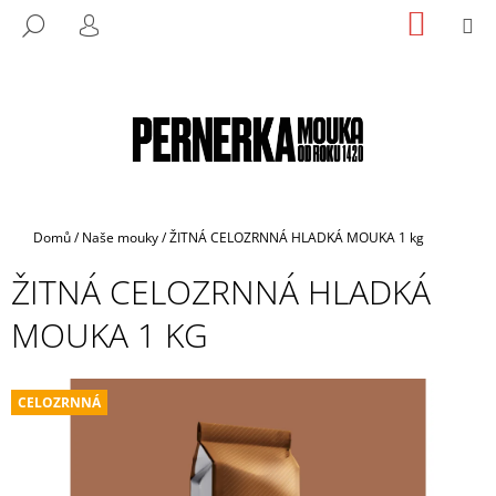
K
Přejít
NÁKUP
M
HLEDAT
na
KOŠÍK
O
PŘIHLÁŠENÍ
ZPĚT
ZPĚT
obsah
Š
Í
C
K
O
P
O
T
Domů
/
Naše mouky
/
ŽITNÁ CELOZRNNÁ HLADKÁ MOUKA 1 kg
Ř
ŽITNÁ CELOZRNNÁ HLADKÁ
E
B
MOUKA 1 KG
U
J
E
CELOZRNNÁ
T
E
N