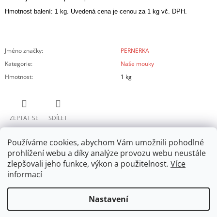
Hmotnost balení: 1 kg. Uvedená cena je cenou za 1 kg vč. DPH.
Jméno značky
:
PERNERKA
Kategorie
:
Naše mouky
Hmotnost
:
1 kg
ZEPTAT SE
SDÍLET
Používáme cookies, abychom Vám umožnili pohodlné
prohlížení webu a díky analýze provozu webu neustále
zlepšovali jeho funkce, výkon a použitelnost.
Více
informací
Z
Nastavení
PERNERKA.CZ
MLÝNPERNER.CZ
FACEBOOK
INSTAGRAM
YOUTUBE
Á
OBCHODNÍ PODMÍNKY
INFORMACE K NÁKUPU