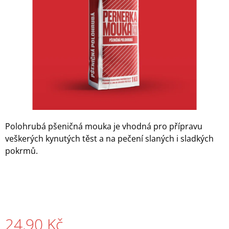
A
J
Í
T
?
HLEDAT
Polohrubá pšeničná mouka je vhodná pro přípravu
veškerých kynutých těst a na pečení slaných i sladkých
pokrmů.
D
O
P
O
R
U
Č
24,90 Kč
U