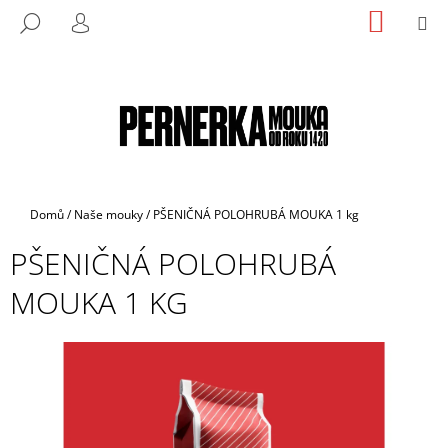
K
Přejít
NÁKUP
M
HLEDAT
na
KOŠÍK
O
PŘIHLÁŠENÍ
ZPĚT
ZPĚT
obsah
Š
Í
C
K
O
P
O
T
Domů
/
Naše mouky
/
PŠENIČNÁ POLOHRUBÁ MOUKA 1 kg
Ř
PŠENIČNÁ POLOHRUBÁ
E
B
MOUKA 1 KG
U
J
E
T
E
N