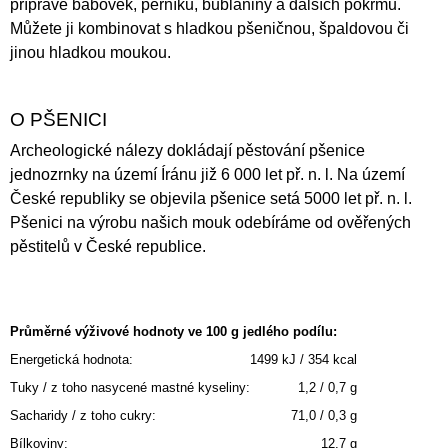
přípravě bábovek, perníku, bublaniny a dalších pokrmů.
Můžete ji kombinovat s hladkou pšeničnou, špaldovou či
jinou hladkou moukou.
O PŠENICI
Archeologické nálezy dokládají pěstování pšenice
jednozrnky na území Íránu již 6 000 let př. n. l. Na území
České republiky se objevila pšenice setá 5000 let př. n. l.
Pšenici na výrobu našich mouk odebíráme od ověřených
pěstitelů v České republice.
Průměrné výživové hodnoty ve 100 g jedlého podílu:
Energetická hodnota:
1499 kJ / 354 kcal
Tuky / z toho nasycené mastné kyseliny:
1,2 / 0,7 g
Sacharidy / z toho cukry:
71,0 / 0,3 g
Bílkoviny:
12,7 g