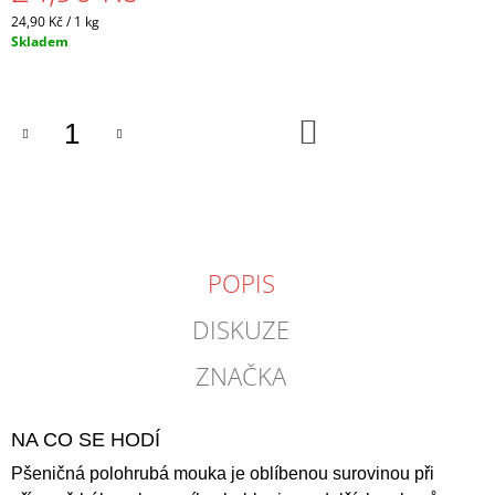
J
Měrná
24,90 Kč / 1 kg
E
cena:
Skladem
M
E
DO
ŽITNÁ
KOŠÍKU
CELOZRNNÁ
HLADKÁ
MOUKA
1
KG
27,90
Kč
POPIS
DISKUZE
ZNAČKA
NA CO SE HODÍ
Pšeničná polohrubá mouka je oblíbenou surovinou při