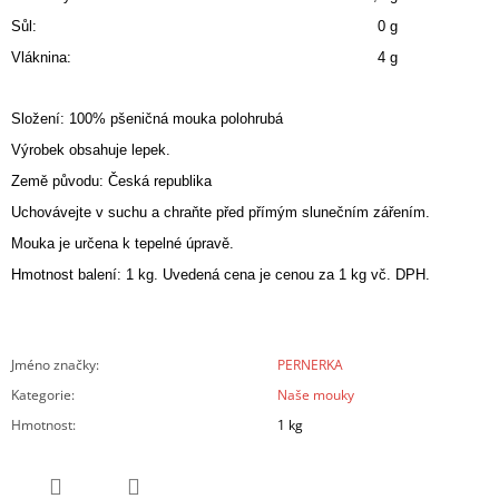
Sůl:
0 g
Vláknina:
4 g
Složení: 100% pšeničná mouka polohrubá
Výrobek obsahuje lepek.
Země původu: Česká republika
Uchovávejte v suchu a chraňte před přímým slunečním zářením.
Mouka je určena k tepelné úpravě.
Hmotnost balení: 1 kg. Uvedená cena je cenou za 1 kg vč. DPH.
Jméno značky
:
PERNERKA
Kategorie
:
Naše mouky
Hmotnost
:
1 kg