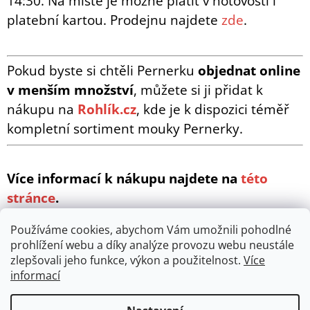
14:30. Na místě je možné platit v hotovosti i
platební kartou. Prodejnu najdete
zde
.
Pokud byste si chtěli Pernerku
objednat online
v menším množství
, můžete si ji přidat k
nákupu na
Rohlík.cz
, kde je k dispozici téměř
kompletní sortiment mouky Pernerky.
Více informací k nákupu najdete na
této
stránce
.
Používáme cookies, abychom Vám umožnili pohodlné
prohlížení webu a díky analýze provozu webu neustále
zlepšovali jeho funkce, výkon a použitelnost.
Více
informací
Z