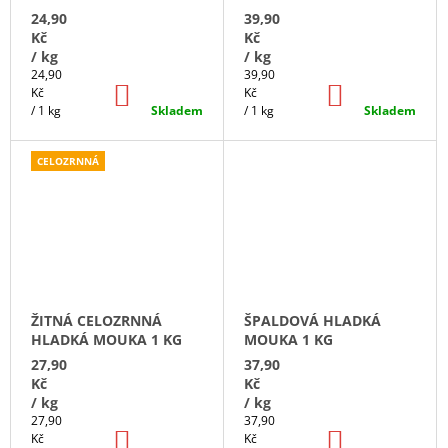
24,90
39,90
Kč
Kč
/ kg
/ kg
Měrná
Měrná
24,90
39,90
DO
DO
cena:
cena:
Kč
Kč
KOŠÍKU
KOŠÍKU
/ 1 kg
Skladem
/ 1 kg
Skladem
CELOZRNNÁ
ŽITNÁ CELOZRNNÁ
ŠPALDOVÁ HLADKÁ
HLADKÁ MOUKA 1 KG
MOUKA 1 KG
27,90
37,90
Kč
Kč
/ kg
/ kg
Měrná
Měrná
27,90
37,90
DO
DO
cena:
cena:
Kč
Kč