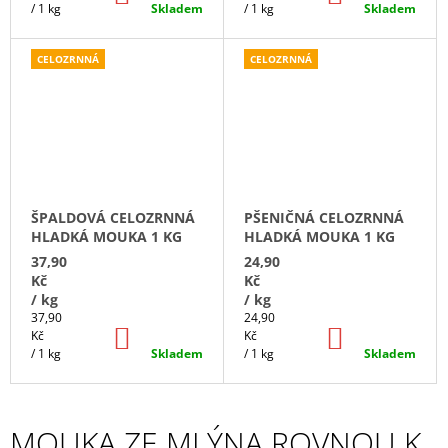
KOŠÍKU
KOŠÍKU
/ 1 kg
Skladem
/ 1 kg
Skladem
CELOZRNNÁ
CELOZRNNÁ
ŠPALDOVÁ CELOZRNNÁ
PŠENIČNÁ CELOZRNNÁ
HLADKÁ MOUKA 1 KG
HLADKÁ MOUKA 1 KG
37,90
24,90
Kč
Kč
/ kg
/ kg
Měrná
Měrná
37,90
24,90
DO
DO
cena:
cena:
Kč
Kč
KOŠÍKU
KOŠÍKU
/ 1 kg
Skladem
/ 1 kg
Skladem
MOUKA ZE MLÝNA ROVNOU K