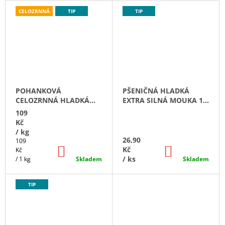
J
K
CELOZRNNÁ
TIP
TIP
E
M
V
E
Á
PŠENIČNÁ
POLOHRUBÁ
M
MOUKA
1
POHANKOVÁ
PŠENIČNÁ HLADKÁ
KG
CELOZRNNÁ HLADKÁ
EXTRA SILNÁ MOUKA 1
24,90
MOUKA 1 KG
KG
109
Kč
Kč
/ kg
26,90
Měrná
109
DO
DO
Kč
cena:
Kč
KOŠÍKU
KOŠÍKU
/ ks
/ 1 kg
Skladem
Skladem
TIP