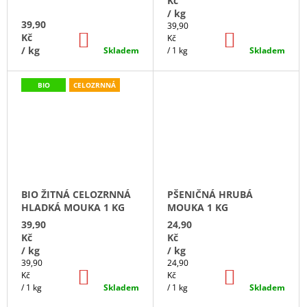
E
Kč
A
/ kg
39,90
Měrná
M
39,90
J
DO
DO
Kč
cena:
Kč
KOŠÍKU
KOŠÍKU
Í
/ kg
Skladem
/ 1 kg
Skladem
L
T
Ý
?
BIO
CELOZRNNÁ
N
A
HLEDAT
R
O
BIO ŽITNÁ CELOZRNNÁ
PŠENIČNÁ HRUBÁ
HLADKÁ MOUKA 1 KG
MOUKA 1 KG
V
D
39,90
24,90
O
Kč
Kč
P
N
/ kg
/ kg
O
Měrná
Měrná
39,90
24,90
R
O
DO
DO
cena:
cena:
Kč
Kč
U
KOŠÍKU
KOŠÍKU
/ 1 kg
Skladem
/ 1 kg
Skladem
Č
U
U