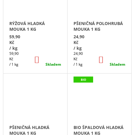
RÝŽOVÁ HLADKÁ
PŠENIČNÁ POLOHRUBÁ
MOUKA 1 KG
MOUKA 1 KG
59,90
24,90
Kč
Kč
/ kg
/ kg
Měrná
Měrná
59,90
24,90
DO
DO
cena:
cena:
Kč
Kč
KOŠÍKU
KOŠÍKU
/ 1 kg
Skladem
/ 1 kg
Skladem
BIO
PŠENIČNÁ HLADKÁ
BIO ŠPALDOVÁ HLADKÁ
MOUKA 1 KG
MOUKA 1 KG